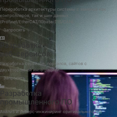
Переработка архитектуры системы с заменой как
контроллеров, так и шин данных
(Profinet/EtherCAT/10base-T1S/CAN).
Запросить
Разработка
веб-сервисов
Разработка сервисов, порталов, сайтов с
двухсторонней интеграцией.
Запросить
Разработка
промышленного ПО
Анализ и реверс-инжиниринг оригинального ПО.